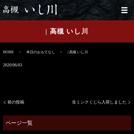
メ
| 高槻 いし川
HOME
本日のおもてなし
| 高槻 いし川
2020/06/03
前の投稿
生ミンクくじら入荷しました