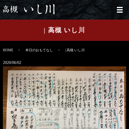
メ
| 高槻 いし川
HOME
本日のおもてなし
| 高槻 いし川
2020/06/02