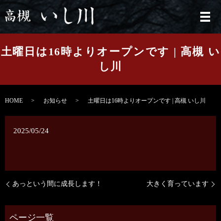
メ
土曜日は16時よりオープンです | 高槻 い
し川
HOME
お知らせ
土曜日は16時よりオープンです | 高槻 いし川
2025/05/24
あっという間に成長します！
大きく育っています