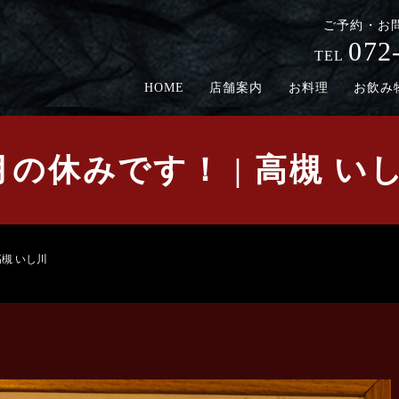
ご予約・お
072
TEL
HOME
店舗案内
お料理
お飲み
月の休みです！ | 高槻 い
高槻 いし川