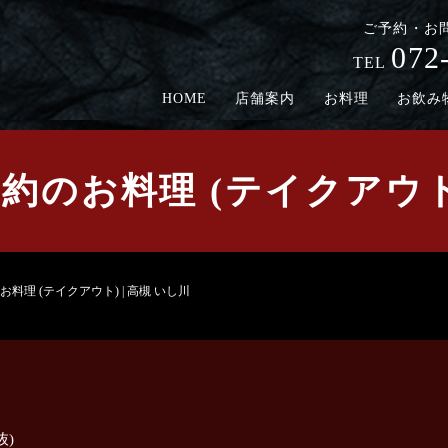
ご予約・お
072
TEL
HOME
店舗案内
お料理
お飲み
のお料理 (テイクアウト)
料理 (テイクアウト) | 高槻 いし川
抜)