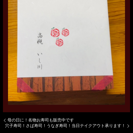
母の日に！名物お寿司も販売中です
穴子寿司！さば寿司！うなぎ寿司！当日テイクアウト承ります！