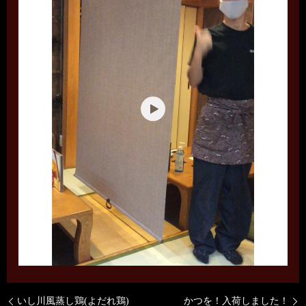
いし川風蒸し鶏(よだれ鶏)
かつを！入荷しました！