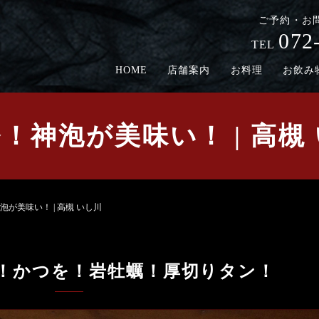
ご予約・お
072
TEL
HOME
店舗案内
お料理
お飲み
！神泡が美味い！ | 高槻
泡が美味い！ | 高槻 いし川
！かつを！岩牡蠣！厚切りタン！