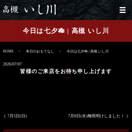
メ
今日は七夕🎋 | 高槻 いし川
HOME
本日のおもてなし
今日は七夕🎋 | 高槻 いし川
2026/07/07
皆様のご来店をお待ち申し上げます
7月5日(日)
7月8日(水)梅雨明けしました！