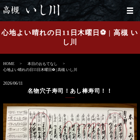
メ
心地よい晴れの日11日木曜日⚽️ | 高槻 い
し川
HOME
本日のおもてなし
心地よい晴れの日11日木曜日⚽️ | 高槻 いし川
2026/06/11
名物穴子寿司！あし棒寿司！！