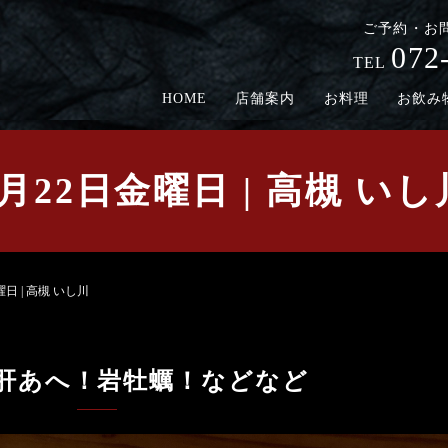
ご予約・お
072
TEL
HOME
店舗案内
お料理
お飲み
5月22日金曜日 | 高槻 いし
曜日 | 高槻 いし川
肝あへ！岩牡蠣！などなど