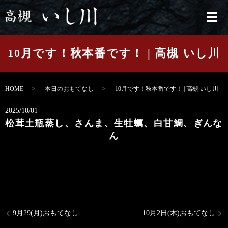
メ
10月です！秋本番です！ | 高槻 いし川
HOME
本日のおもてなし
10月です！秋本番です！ | 高槻 いし川
2025/10/01
松茸土瓶蒸し、さんま、生牡蠣、白甘鯛、ぎんな
ん
9月29(月)おもてなし
10月2日(木)おもてなし