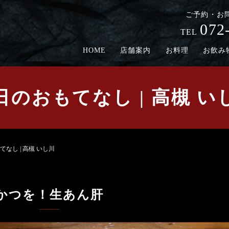
ご予約・お
072
TEL
HOME
店舗案内
お料理
お飲み
日のおもてなし | 高槻 い
なし | 高槻 いし川
かつを！生あん肝