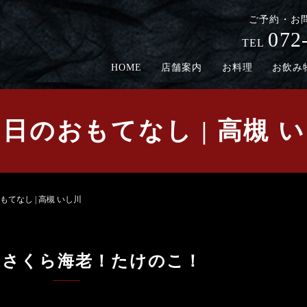
ご予約・お
072
TEL
HOME
店舗案内
お料理
お飲み
3日のおもてなし | 高槻 
もてなし | 高槻 いし川
！さくら海老！たけのこ！