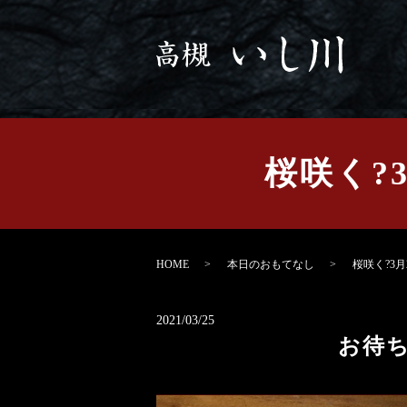
桜咲く?
HOME
本日のおもてなし
桜咲く?3月
2021/03/25
お待ち