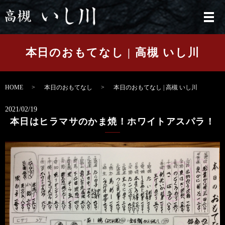
メ
本日のおもてなし | 高槻 いし川
HOME
本日のおもてなし
本日のおもてなし | 高槻 いし川
2021/02/19
本日はヒラマサのかま焼！ホワイトアスパラ！