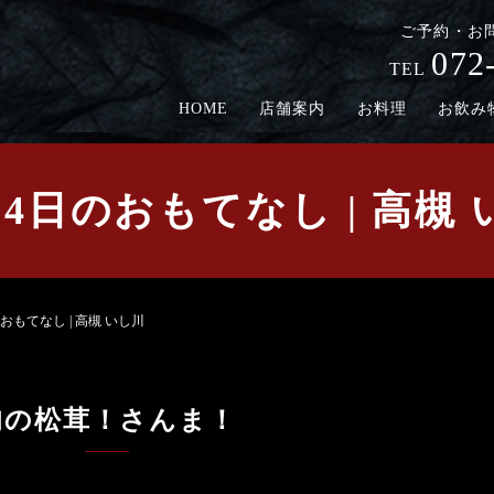
ご予約・お
072
TEL
HOME
店舗案内
お料理
お飲み
24日のおもてなし | 高槻
のおもてなし | 高槻 いし川
旬の松茸！さんま！